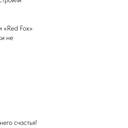
и «Red Fox»
ки не
него счастья!