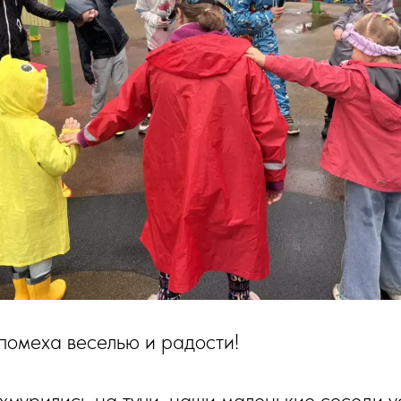
помеха веселью и радости!
хмурились на тучи, наши маленькие соседи у