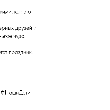
ими, как этот
ерных друзей и
ькое чудо.
тот праздник.
 #НашиДети