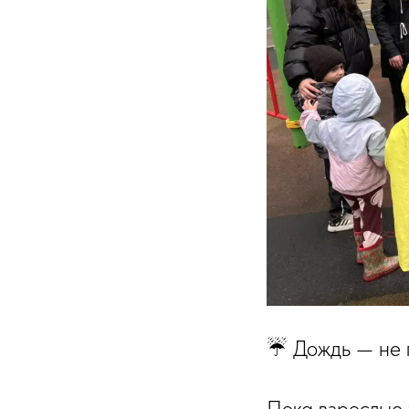
☔️ Дождь — не 
Пока взрослые 