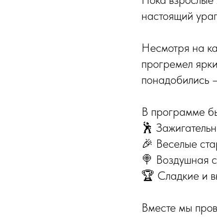
настоящий ураг
Несмотря на ка
прогремел ярки
понадобились —
В программе бы
🕺 Зажигательн
🎉 Веселые ста
🍭 Воздушная 
🏆 Сладкие и в
Вместе мы пров