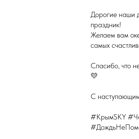
Дорогие наши де
праздник!
Желаем вам оке
самых счастлив
Спасибо, что н
💛
С наступающим 
#КрымSKY #Че
#ДождьНеПом