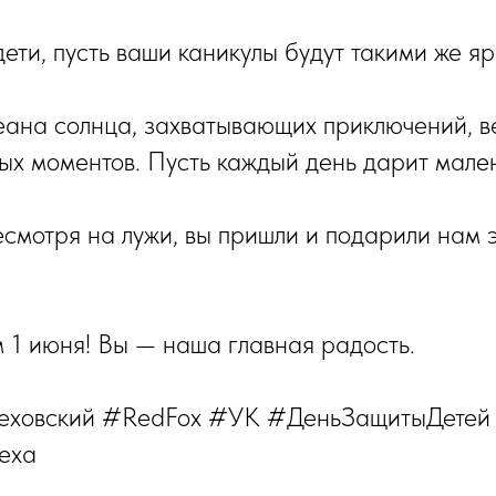
ти, пусть ваши каникулы будут такими же ярк
ана солнца, захватывающих приключений, в
ых моментов. Пусть каждый день дарит мален
есмотря на лужи, вы пришли и подарили нам э
1 июня! Вы — наша главная радость.
ховский #RedFox #УК #ДеньЗащитыДетей
еха