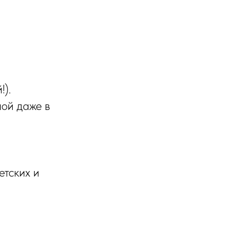
!).
ной даже в
етских и