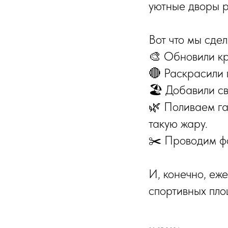
уютные дворы р
Вот что мы сде
🎨 Обновили к
🔴 Раскрасили 
🏖️ Добавили с
🌿 Поливаем га
такую жару.
✂️ Проводим ф
И, конечно, еже
спортивных пло